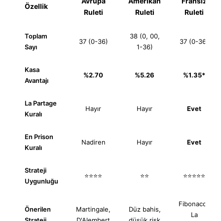
Avrupa
Amerikan
Fransız
Özellik
Ruleti
Ruleti
Ruleti
Toplam
38 (0, 00,
37 (0-36)
37 (0-36)
Sayı
1-36)
Kasa
%2.70
%5.26
%1.35*
Avantajı
La Partage
Hayır
Hayır
Evet
Kuralı
En Prison
Nadiren
Hayır
Evet
Kuralı
Strateji
⭐⭐⭐⭐
⭐⭐
⭐⭐⭐⭐⭐
Uygunluğu
Fibonacci,
Önerilen
Martingale,
Düz bahis,
La
Strateji
D'Alembert
düşük risk