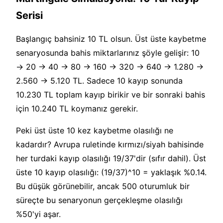
Serisi
Başlangıç bahsiniz 10 TL olsun. Üst üste kaybetme
senaryosunda bahis miktarlarınız şöyle gelişir: 10
→ 20 → 40 → 80 → 160 → 320 → 640 → 1.280 →
2.560 → 5.120 TL. Sadece 10 kayıp sonunda
10.230 TL toplam kayıp birikir ve bir sonraki bahis
için 10.240 TL koymanız gerekir.
Peki üst üste 10 kez kaybetme olasılığı ne
kadardır? Avrupa ruletinde kırmızı/siyah bahisinde
her turdaki kayıp olasılığı 19/37'dir (sıfır dahil). Üst
üste 10 kayıp olasılığı: (19/37)^10 = yaklaşık %0.14.
Bu düşük görünebilir, ancak 500 oturumluk bir
süreçte bu senaryonun gerçekleşme olasılığı
%50'yi aşar.