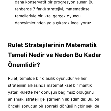
daha konservatif bir progresyon sunar. Bu
rehberde 7 farklı stratejiyi, matematiksel
temelleriyle birlikte, gerçek oyuncu
deneyimlerinden yola çıkarak inceliyoruz.
Rulet Stratejilerinin Matematik
Temeli Nedir ve Neden Bu Kadar
Önemlidir?
Rulet, temelde bir olasılık oyunudur ve her
stratejinin arkasında matematiksel bir mantık
yatar. Rulette her dönüşün bağımsız olduğunu
anlamak, strateji geliştirmenin ilk adımıdır. Bu, bir
önceki sonucun bir sonraki dönüşü hiçbir şekilde